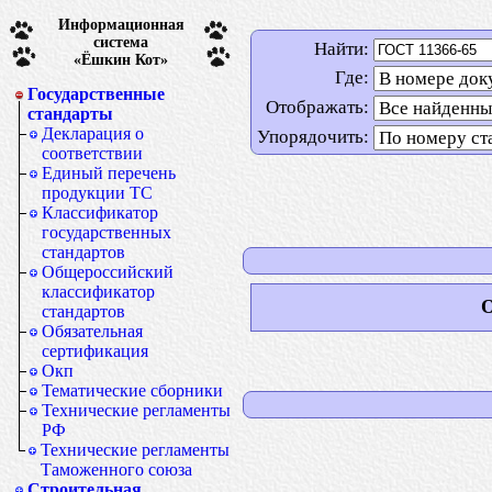
Информационная
система
Найти:
«Ёшкин Кот»
Где:
Государственные
Отображать:
стандарты
Декларация о
Упорядочить:
соответствии
Единый перечень
продукции ТС
Классификатор
государственных
стандартов
Общероссийский
классификатор
О
стандартов
Обязательная
сертификация
Окп
Тематические сборники
Технические регламенты
РФ
Технические регламенты
Таможенного союза
Строительная