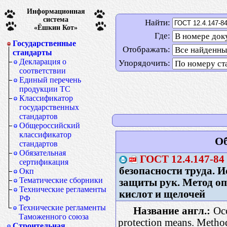
Информационная
система
Найти:
«Ёшкин Кот»
Где:
Государственные
Отображать:
стандарты
Декларация о
Упорядочить:
соответствии
Единый перечень
продукции ТС
Классификатор
государственных
стандартов
Общероссийский
классификатор
Об
стандартов
Обязательная
ГОСТ
12.4.147-84
сертификация
безопасности труда. И
Окп
Тематические сборники
защиты рук. Метод о
Технические регламенты
кислот и щелочей
РФ
Технические регламенты
Название англ.:
Occ
Таможенного союза
protection means. Method
Строительная