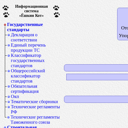
Информационная
система
«Ёшкин Кот»
Государственные
От
стандарты
Декларация о
Упо
соответствии
Единый перечень
продукции ТС
Классификатор
государственных
стандартов
Общероссийский
классификатор
стандартов
Обязательная
сертификация
Окп
Тематические сборники
Технические регламенты
РФ
Технические регламенты
Таможенного союза
Строительная