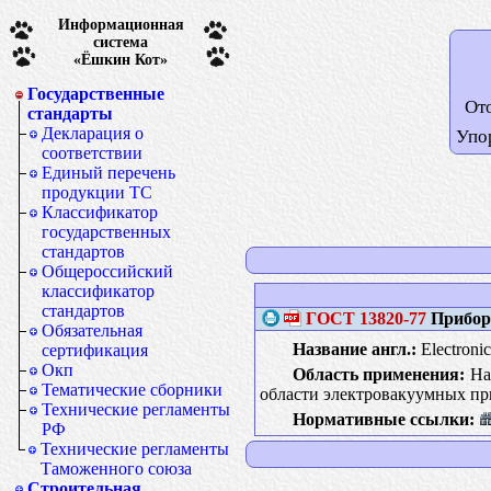
Информационная
система
«Ёшкин Кот»
Государственные
От
стандарты
Декларация о
Упо
соответствии
Единый перечень
продукции ТС
Классификатор
государственных
стандартов
Общероссийский
классификатор
стандартов
ГОСТ
13820-77
Приборы
Обязательная
Название англ.:
Electronic
сертификация
Окп
Область применения:
Нас
Тематические сборники
области электровакуумных пр
Технические регламенты
Нормативные ссылки:
РФ
Технические регламенты
Таможенного союза
Строительная