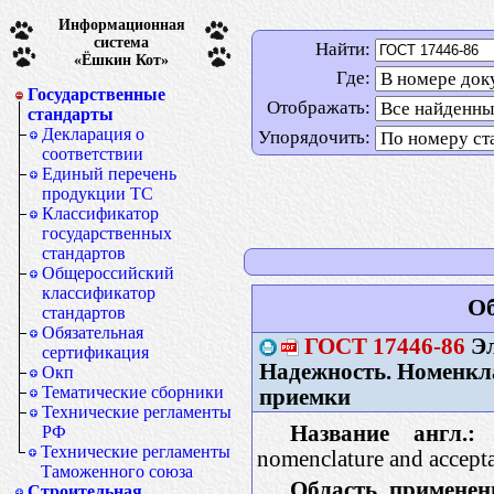
Информационная
система
Найти:
«Ёшкин Кот»
Где:
Государственные
Отображать:
стандарты
Декларация о
Упорядочить:
соответствии
Единый перечень
продукции ТС
Классификатор
государственных
стандартов
Общероссийский
классификатор
Об
стандартов
Обязательная
ГОСТ
17446-86
Эл
сертификация
Надежность. Номенкла
Окп
Тематические сборники
приемки
Технические регламенты
Название англ.:
H
РФ
Технические регламенты
nomenclature and accepta
Таможенного союза
Область применен
Строительная