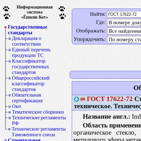
Информационная
система
Найти:
«Ёшкин Кот»
Где:
Государственные
Отображать:
стандарты
Декларация о
Упорядочить:
соответствии
Единый перечень
продукции ТС
Классификатор
государственных
стандартов
Общероссийский
классификатор
Об
стандартов
Обязательная
ГОСТ
17622-72
Ст
сертификация
техническое. Техниче
Окп
Тематические сборники
Название англ.:
Indu
Технические регламенты
РФ
Область применени
Технические регламенты
органическое стекло,
Таможенного союза
метилового эфира мета
Строительная