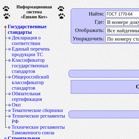
Информационная
система
Найти:
«Ёшкин Кот»
Где:
Государственные
Отображать:
стандарты
Декларация о
Упорядочить:
соответствии
Единый перечень
продукции ТС
Классификатор
государственных
стандартов
Общероссийский
классификатор
О
стандартов
Обязательная
сертификация
Окп
Тематические сборники
Технические регламенты
РФ
Технические регламенты
Таможенного союза
Строительная