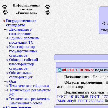
Информационная
система
«Ёшкин Кот»
Государственные
От
стандарты
Декларация о
Упо
соответствии
Единый перечень
продукции ТС
Классификатор
государственных
стандартов
Общероссийский
классификатор
стандартов
ГОСТ
18190-72
Вода пи
Обязательная
Название англ.:
Drinking w
сертификация
Окп
Область применения:
На
Тематические сборники
активного хлора
Технические регламенты
Нормативные ссылки:
РФ
ГОСТ 10163-76
;
ГОСТ 177
Технические регламенты
24481-80
;
ГОСТ 25336-82
;
Таможенного союза
Строительная