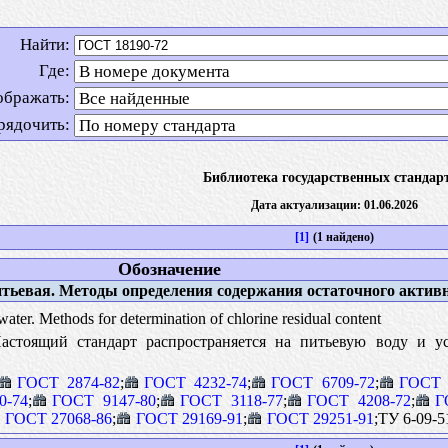
Найти:
Где:
ображать:
рядочить:
Библиотека государственных стандар
Дата актуализации: 01.06.2026
[1]
(1 найдено)
Обозначение
тьевая. Методы определения содержания остаточного активн
ater. Methods for determination of chlorine residual content
стоящий стандарт распространяется на питьевую воду и ус
ГОСТ 2874-82
;
ГОСТ 4232-74
;
ГОСТ 6709-72
;
ГОСТ 
0-74
;
ГОСТ 9147-80
;
ГОСТ 3118-77
;
ГОСТ 4208-72
;
Г
ГОСТ 27068-86
;
ГОСТ 29169-91
;
ГОСТ 29251-91
;ТУ 6-09-5