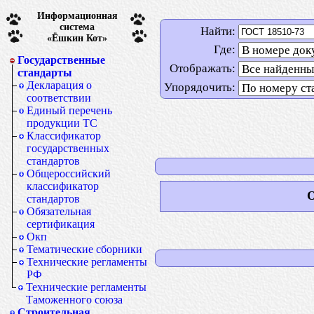
Информационная
система
Найти:
«Ёшкин Кот»
Где:
Государственные
Отображать:
стандарты
Декларация о
Упорядочить:
соответствии
Единый перечень
продукции ТС
Классификатор
государственных
стандартов
Общероссийский
классификатор
О
стандартов
Обязательная
сертификация
Окп
Тематические сборники
Технические регламенты
РФ
Технические регламенты
Таможенного союза
Строительная