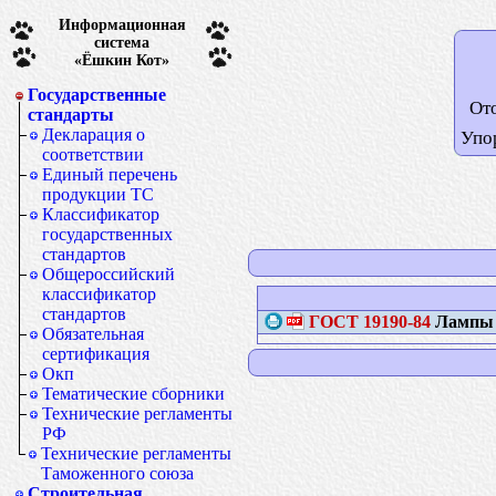
Информационная
система
«Ёшкин Кот»
Государственные
От
стандарты
Декларация о
Упо
соответствии
Единый перечень
продукции ТС
Классификатор
государственных
стандартов
Общероссийский
классификатор
стандартов
ГОСТ
19190-84
Лампы э
Обязательная
сертификация
Окп
Тематические сборники
Технические регламенты
РФ
Технические регламенты
Таможенного союза
Строительная