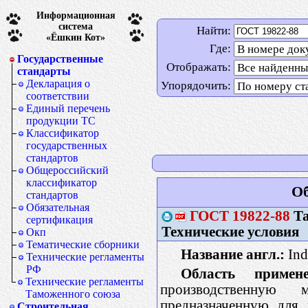
Информационная
система
Найти:
«Ёшкин Кот»
Где:
Государственные
Отображать:
стандарты
Декларация о
Упорядочить:
соответствии
Единый перечень
продукции ТС
Классификатор
государственных
стандартов
Общероссийский
классификатор
Об
стандартов
Обязательная
ГОСТ
19822-88
Та
сертификация
Технические условия
Окп
Тематические сборники
Название англ.:
Indu
Технические регламенты
РФ
Область примене
Технические регламенты
производственную 
Таможенного союза
предназначенную для 
Строительная