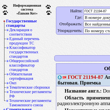
Информационная
система
Найти:
«Ёшкин Кот»
Где:
Государственные
Отображать:
стандарты
Декларация о
Упорядочить:
соответствии
Единый перечень
продукции ТС
Классификатор
государственных
стандартов
Общероссийский
классификатор
Об
стандартов
Обязательная
ГОСТ
21194-87
Ап
сертификация
бытовая. Приемка
Окп
Тематические сборники
Название англ.:
Dom
Технические регламенты
РФ
Область применен
Технические регламенты
радиоэлектронную аппа
Таможенного союза
Строительная