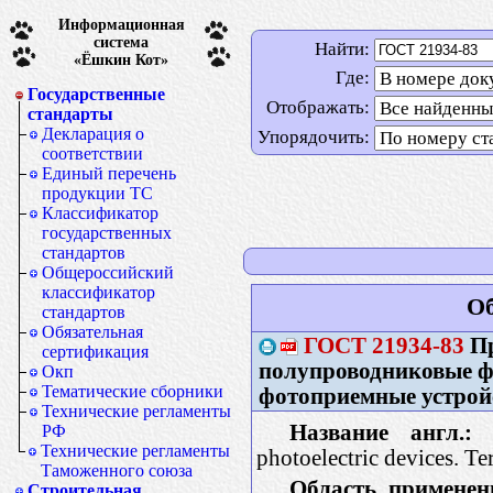
Информационная
система
Найти:
«Ёшкин Кот»
Где:
Государственные
Отображать:
стандарты
Декларация о
Упорядочить:
соответствии
Единый перечень
продукции ТС
Классификатор
государственных
стандартов
Общероссийский
классификатор
Об
стандартов
Обязательная
ГОСТ
21934-83
Пр
сертификация
полупроводниковые ф
Окп
Тематические сборники
фотоприемные устрой
Технические регламенты
Название англ.:
S
РФ
Технические регламенты
photoelectric devices. Te
Таможенного союза
Область применен
Строительная