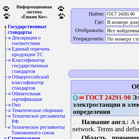
Информационная
система
Найти:
«Ёшкин Кот»
Где:
Государственные
Отображать:
стандарты
Декларация о
Упорядочить:
соответствии
Единый перечень
продукции ТС
Классификатор
государственных
стандартов
Общероссийский
классификатор
Об
стандартов
Обязательная
ГОСТ
24291-90
Эл
сертификация
электростанции и эле
Окп
Тематические сборники
определения
Технические регламенты
Название англ.:
A s
РФ
Технические регламенты
network. Terms and defin
Таможенного союза
Область применен
Строительная