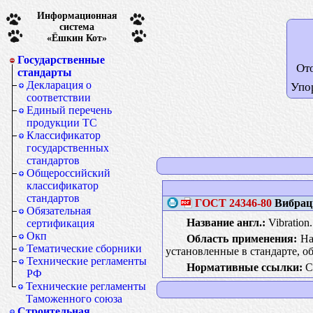
Информационная
система
«Ёшкин Кот»
Государственные
От
стандарты
Декларация о
Упо
соответствии
Единый перечень
продукции ТС
Классификатор
государственных
стандартов
Общероссийский
классификатор
стандартов
ГОСТ
24346-80
Вибраци
Обязательная
Название англ.:
Vibration.
сертификация
Окп
Область применения:
На
Тематические сборники
установленные в стандарте, 
Технические регламенты
Нормативные ссылки:
С
РФ
Технические регламенты
Таможенного союза
Строительная