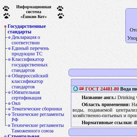
Информационная
система
«Ёшкин Кот»
Государственные
От
стандарты
Декларация о
Упо
соответствии
Единый перечень
продукции ТС
Классификатор
государственных
стандартов
Общероссийский
классификатор
стандартов
ГОСТ
24481-80
Вода пи
Обязательная
Название англ.:
Drinking 
сертификация
Окп
Область применения:
Нас
Тематические сборники
воды, подаваемой централи
Технические регламенты
хозяйственно-питьевых и про
РФ
Нормативные ссылки:
Технические регламенты
Таможенного союза
Строительная