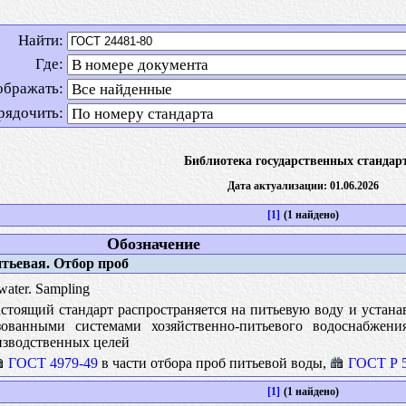
Найти:
Где:
ображать:
рядочить:
Библиотека государственных стандар
Дата актуализации: 01.06.2026
[1]
(1 найдено)
Обозначение
тьевая. Отбор проб
water. Sampling
тоящий стандарт распространяется на питьевую воду и устана
зованными системами хозяйственно-питьевого водоснабже
изводственных целей
ГОСТ 4979-49
в части отбора проб питьевой воды,
ГОСТ Р 5
[1]
(1 найдено)