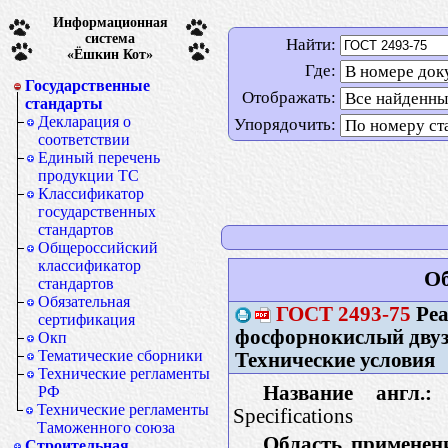
Информационная
система
Найти:
«Ёшкин Кот»
Где:
Государственные
Отображать:
стандарты
Декларация о
Упорядочить:
соответствии
Единый перечень
продукции ТС
Классификатор
государственных
стандартов
Общероссийский
классификатор
Об
стандартов
Обязательная
ГОСТ
2493-75
Реа
сертификация
фосфорнокислый дву
Окп
Тематические сборники
Технические условия
Технические регламенты
Название англ.:
R
РФ
Технические регламенты
Specifications
Таможенного союза
Область применен
Строительная