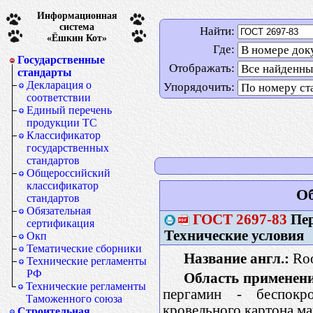
Информационная
система
Найти:
«Ёшкин Кот»
Где:
Государственные
Отображать:
стандарты
Декларация о
Упорядочить:
соответствии
Единый перечень
продукции ТС
Классификатор
государственных
стандартов
Общероссийский
классификатор
Об
стандартов
Обязательная
ГОСТ
2697-83
Пер
сертификация
Технические условия
Окп
Тематические сборники
Название англ.:
Roof
Технические регламенты
РФ
Область применени
Технические регламенты
пергамин - беспокр
Таможенного союза
кровельного картона м
Строительная