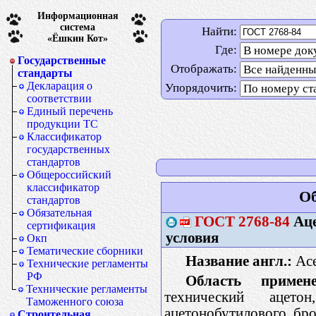
Информационная
система
Найти:
«Ёшкин Кот»
Где:
Государственные
Отображать:
стандарты
Декларация о
Упорядочить:
соответствии
Единый перечень
продукции ТС
Классификатор
государственных
стандартов
Общероссийский
классификатор
Об
стандартов
Обязательная
ГОСТ
2768-84
Аце
сертификация
условия
Окп
Тематические сборники
Название англ.:
Ace
Технические регламенты
РФ
Область примене
Технические регламенты
технический ацет
Таможенного союза
ацетонобутилового бро
Строительная