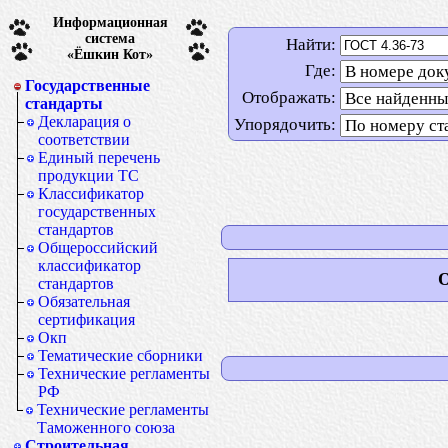
Информационная
система
Найти:
«Ёшкин Кот»
Где:
Государственные
Отображать:
стандарты
Декларация о
Упорядочить:
соответствии
Единый перечень
продукции ТС
Классификатор
государственных
стандартов
Общероссийский
классификатор
О
стандартов
Обязательная
сертификация
Окп
Тематические сборники
Технические регламенты
РФ
Технические регламенты
Таможенного союза
Строительная