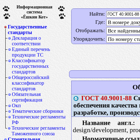
Информационная
система
Найти:
«Ёшкин Кот»
Где:
Государственные
Отображать:
стандарты
Декларация о
Упорядочить:
соответствии
Единый перечень
продукции ТС
Классификатор
государственных
стандартов
Общероссийский
классификатор
Об
стандартов
Обязательная
ГОСТ
40.9001-88
Си
сертификация
обеспечения качества
Окп
Тематические сборники
разработке, производ
Технические регламенты
Название англ.:
Q
РФ
Технические регламенты
design/development, prod
Таможенного союза
Нормативные ссыл
Строительная