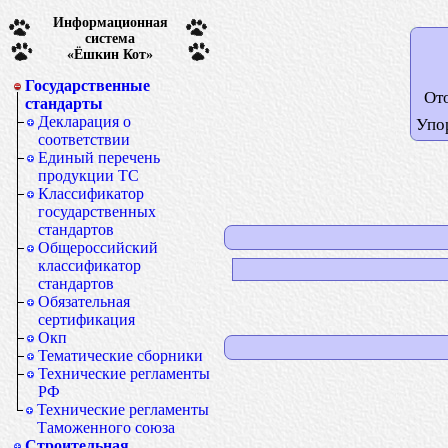
Информационная
система
«Ёшкин Кот»
Государственные
От
стандарты
Декларация о
Упо
соответствии
Единый перечень
продукции ТС
Классификатор
государственных
стандартов
Общероссийский
классификатор
стандартов
Обязательная
сертификация
Окп
Тематические сборники
Технические регламенты
РФ
Технические регламенты
Таможенного союза
Строительная