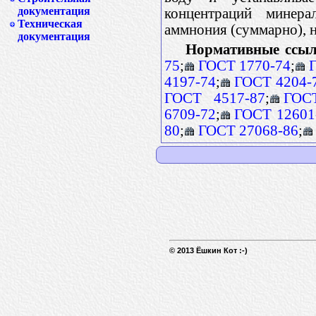
документация
концентраций минер
Техническая
аммнония (суммарно), н
документация
Нормативные ссыл
75
;
ГОСТ 1770-74
;
4197-74
;
ГОСТ 4204-
ГОСТ 4517-87
;
ГОС
6709-72
;
ГОСТ 12601
80
;
ГОСТ 27068-86
;
© 2013 Ёшкин Кот :-)