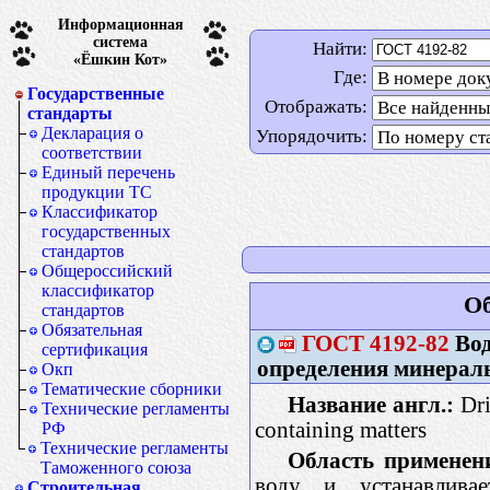
Информационная
система
Найти:
«Ёшкин Кот»
Где:
Государственные
Отображать:
стандарты
Декларация о
Упорядочить:
соответствии
Единый перечень
продукции ТС
Классификатор
государственных
стандартов
Общероссийский
классификатор
Об
стандартов
Обязательная
ГОСТ
4192-82
Вод
сертификация
определения минерал
Окп
Тематические сборники
Название англ.:
Dri
Технические регламенты
containing matters
РФ
Технические регламенты
Область применен
Таможенного союза
воду и устанавлива
Строительная