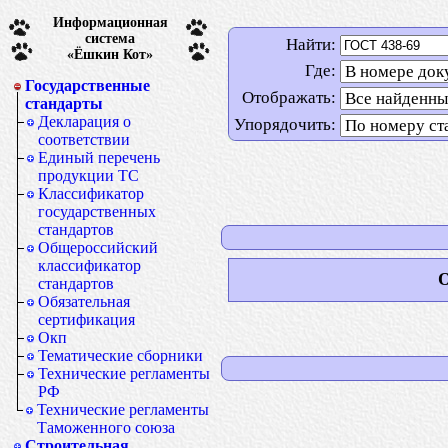
Информационная
система
Найти:
«Ёшкин Кот»
Где:
Государственные
Отображать:
стандарты
Декларация о
Упорядочить:
соответствии
Единый перечень
продукции ТС
Классификатор
государственных
стандартов
Общероссийский
классификатор
О
стандартов
Обязательная
сертификация
Окп
Тематические сборники
Технические регламенты
РФ
Технические регламенты
Таможенного союза
Строительная