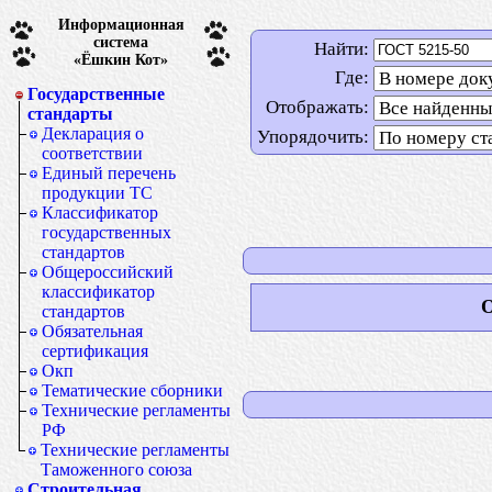
Информационная
система
Найти:
«Ёшкин Кот»
Где:
Государственные
Отображать:
стандарты
Декларация о
Упорядочить:
соответствии
Единый перечень
продукции ТС
Классификатор
государственных
стандартов
Общероссийский
классификатор
О
стандартов
Обязательная
сертификация
Окп
Тематические сборники
Технические регламенты
РФ
Технические регламенты
Таможенного союза
Строительная