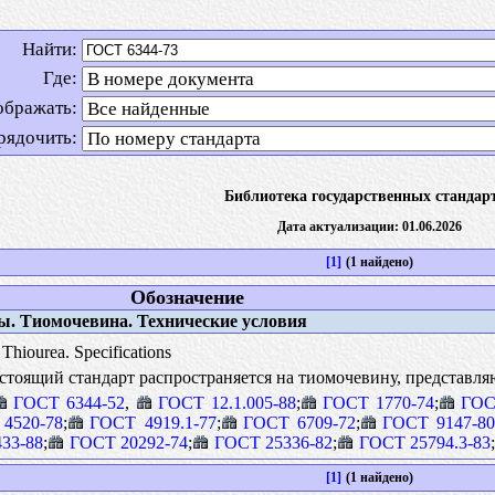
Найти:
Где:
ображать:
рядочить:
Библиотека государственных стандар
Дата актуализации: 01.06.2026
[1]
(1 найдено)
Обозначение
. Тиомочевина. Технические условия
Thiourea. Specifications
тоящий стандарт распространяется на тиомочевину, представл
ГОСТ 6344-52
,
ГОСТ 12.1.005-88
;
ГОСТ 1770-74
;
ГОС
4520-78
;
ГОСТ 4919.1-77
;
ГОСТ 6709-72
;
ГОСТ 9147-8
33-88
;
ГОСТ 20292-74
;
ГОСТ 25336-82
;
ГОСТ 25794.3-83
;
[1]
(1 найдено)