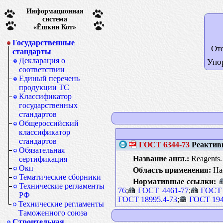
Информационная
система
«Ёшкин Кот»
Государственные
От
стандарты
Декларация о
Упо
соответствии
Единый перечень
продукции ТС
Классификатор
государственных
стандартов
Общероссийский
классификатор
стандартов
ГОСТ
6344-73
Реактивы
Обязательная
Название англ.:
Reagents. 
сертификация
Окп
Область применения:
Нас
Тематические сборники
Нормативные ссылки:
Технические регламенты
76
;
ГОСТ 4461-77
;
ГОСТ 
РФ
ГОСТ 18995.4-73
;
ГОСТ 194
Технические регламенты
Таможенного союза
Строительная