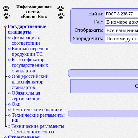
Информационная
система
Найти:
«Ёшкин Кот»
Где:
Государственные
Отображать:
стандарты
Декларация о
Упорядочить:
соответствии
Единый перечень
продукции ТС
Классификатор
государственных
стандартов
Общероссийский
классификатор
О
стандартов
Обязательная
сертификация
Окп
Тематические сборники
Технические регламенты
РФ
Технические регламенты
Таможенного союза
Строительная