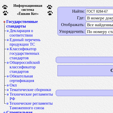
Информационная
система
Найти:
«Ёшкин Кот»
Где:
Государственные
Отображать:
стандарты
Декларация о
Упорядочить:
соответствии
Единый перечень
продукции ТС
Классификатор
государственных
стандартов
Общероссийский
классификатор
О
стандартов
Обязательная
сертификация
Окп
Тематические сборники
Технические регламенты
РФ
Технические регламенты
Таможенного союза
Строительная