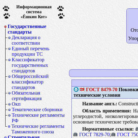
Информационная
система
«Ёшкин Кот»
Государственные
От
стандарты
Декларация о
Упо
соответствии
Единый перечень
продукции ТС
Классификатор
государственных
стандартов
Общероссийский
классификатор
стандартов
ГОСТ
8479-70
Поковки 
Обязательная
технические условия
сертификация
Название англ.:
Constructi
Окп
Тематические сборники
Область применения:
На
Технические регламенты
углеродистой, низколегиров
РФ
основные технические требова
Технические регламенты
Нормативные ссылки:
Таможенного союза
ГОСТ 7829-70
;
ГОСТ 750
Строительная