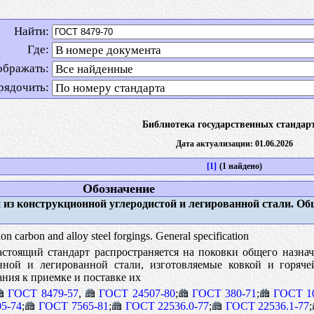
Найти:
Где:
ображать:
рядочить:
Библиотека государственных стандар
Дата актуализации: 01.06.2026
[1]
(1 найдено)
Обозначение
из конструкционной углеродистой и легированной стали. О
on carbon and alloy steel forgings. General specification
стоящий стандарт распространяется на поковки общего назна
анной и легированной стали, изготовляемые ковкой и горяч
ния к приемке и поставке их
ГОСТ 8479-57
,
ГОСТ 24507-80
;
ГОСТ 380-71
;
ГОСТ 1
5-74
;
ГОСТ 7565-81
;
ГОСТ 22536.0-77
;
ГОСТ 22536.1-77
;