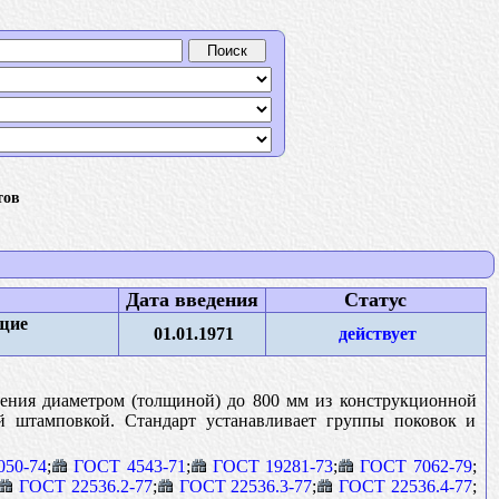
тов
Дата введения
Статус
бщие
01.01.1971
действует
чения диаметром (толщиной) до 800 мм из конструкционной
ей штамповкой. Стандарт устанавливает группы поковок и
050-74
;
ГОСТ 4543-71
;
ГОСТ 19281-73
;
ГОСТ 7062-79
;
ГОСТ 22536.2-77
;
ГОСТ 22536.3-77
;
ГОСТ 22536.4-77
;