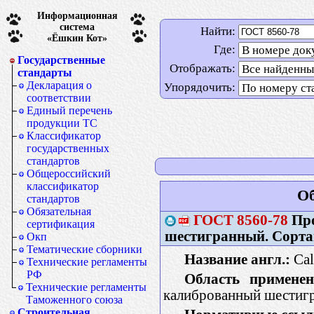
Информационная
система
Найти:
«Ёшкин Кот»
Где:
Государственные
Отображать:
стандарты
Декларация о
Упорядочить:
соответствии
Единый перечень
продукции ТС
Классификатор
государственных
стандартов
Общероссийский
классификатор
Об
стандартов
Обязательная
ГОСТ
8560-78
Про
сертификация
шестигранный. Сорта
Окп
Тематические сборники
Название англ.:
Cal
Технические регламенты
РФ
Область применен
Технические регламенты
калиброванный шестигр
Таможенного союза
Строительная