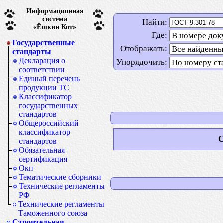
Информационная
система
Найти:
«Ёшкин Кот»
Где:
Государственные
Отображать:
стандарты
Декларация о
Упорядочить:
соответствии
Единый перечень
продукции ТС
Классификатор
государственных
стандартов
Общероссийский
классификатор
О
стандартов
Обязательная
сертификация
Окп
Тематические сборники
Технические регламенты
РФ
Технические регламенты
Таможенного союза
Строительная