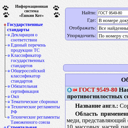
Информационная
система
Найти:
«Ёшкин Кот»
Где:
Государственные
Отображать:
стандарты
Декларация о
Упорядочить:
соответствии
Единый перечень
продукции ТС
Классификатор
государственных
стандартов
Общероссийский
классификатор
Об
стандартов
Обязательная
ГОСТ
9549-80
Наф
сертификация
противогнилостных со
Окп
Тематические сборники
Название англ.:
Cop
Технические регламенты
РФ
Область применен
Технические регламенты
меди, представляющий 
Таможенного союза
10 массовых частей па
Строительная