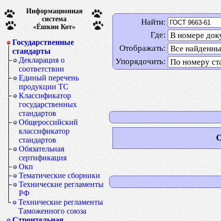
Информационная
система
Найти:
«Ёшкин Кот»
Где:
Государственные
Отображать:
стандарты
Декларация о
Упорядочить:
соответствии
Единый перечень
продукции ТС
Классификатор
государственных
стандартов
Общероссийский
классификатор
О
стандартов
Обязательная
сертификация
Окп
Тематические сборники
Технические регламенты
РФ
Технические регламенты
Таможенного союза
Строительная