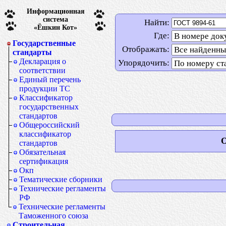
Информационная
система
Найти:
«Ёшкин Кот»
Где:
Государственные
Отображать:
стандарты
Декларация о
Упорядочить:
соответствии
Единый перечень
продукции ТС
Классификатор
государственных
стандартов
Общероссийский
классификатор
О
стандартов
Обязательная
сертификация
Окп
Тематические сборники
Технические регламенты
РФ
Технические регламенты
Таможенного союза
Строительная