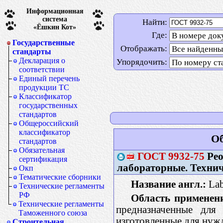
Информационная
система
Найти:
«Ёшкин Кот»
Где:
Государственные
Отображать:
стандарты
Декларация о
Упорядочить:
соответствии
Единый перечень
продукции ТС
Классификатор
государственных
стандартов
Общероссийский
классификатор
Об
стандартов
Обязательная
ГОСТ
9932-75
Рео
сертификация
лабораторные. Технич
Окп
Тематические сборники
Название англ.:
Lab
Технические регламенты
РФ
Область применен
Технические регламенты
предназначенные для 
Таможенного союза
изготовленные для нужд
Строительная