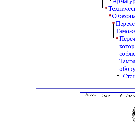
Арматур
Техничес
О безоп
Перече
Таможе
Переч
котор
соблю
Тамож
обор
Ста