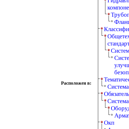
Гидравл
компоне
Трубоп
Фланц
Классифи
Общетех
стандар
Систем
Систе
улучш
безоп
Тематиче
Расположен в:
Система
Обязател
Cистема
Оборуд
Армат
Окп