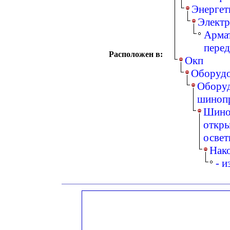
Энергет
Электр
Армат
перед
Расположен в:
Окп
Оборудо
Оборуд
шинопр
Шино
откры
освет
Нако
- 