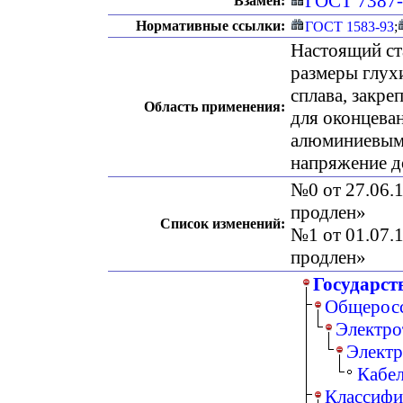
ГОСТ 7387
Взамен:
Нормативные ссылки:
ГОСТ 1583-93
;
Настоящий ст
размеры глух
сплава, закр
Область применения:
для оконцева
алюминиевыми
напряжение д
№0 от 27.06.1
продлен»
Список изменений:
№1 от 01.07.1
продлен»
Государст
Общеросс
Электро
Электр
Кабе
Классифи