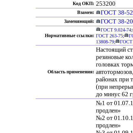
253200
Код ОКП:
ГОСТ 38-52
Взамен:
ГОСТ 38-2
Заменяющий:
ГОСТ 9.024-74
;
Нормативные ссылки:
ГОСТ 263-75
;
Г
13808-79
;
ГОСТ 
Настоящий ст
резиновые ко
головках тор
автотормозов
Область применения:
районах при т
(при непреры
до минус 62 гр
№1 от 01.07.1
продлен»
№2 от 01.10.1
продлен»
№3 от 01.09.1