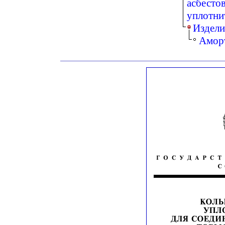
асбесто
уплотни
Издели
Амор