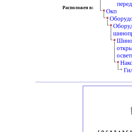
перед
Расположен в:
Окп
Оборудо
Оборуд
шинопр
Шино
откры
освет
Нако
Ги