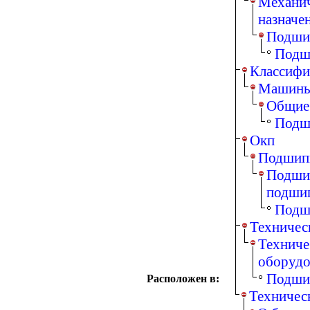
Механич
назначе
Подши
Подш
Классифи
Машины,
Общие 
Подш
Окп
Подшипн
Подшип
подши
Подш
Техничес
Техниче
оборудо
Подши
Расположен в:
Техничес