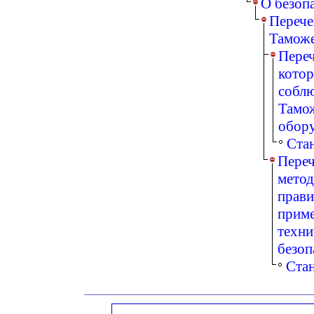
О безоп
Перече
Таможе
Переч
котор
соблю
Тамож
обор
Ста
Переч
метод
прави
приме
техни
безоп
Ста