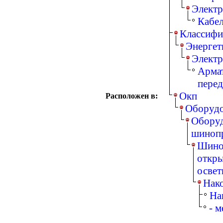
Электр
Кабе
Классифи
Энергет
Электр
Армат
перед
Окп
Расположен в:
Оборудо
Оборуд
шинопр
Шино
откры
освет
Нако
На
- 