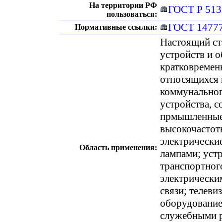
На территории РФ
ГОСТ Р 513
пользоваться:
ГОСТ 1477
Нормативные ссылки:
Настоящий ст
устройств и 
кратковремен
относящихся 
коммунальног
устройства, с
прмышленные,
высокочастот
электрически
Область применения:
лампами; уст
транспортного
электрически
связи; телев
оборудование
служебными р