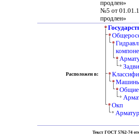
продлен»
№5 от 01.01.1
продлен»
Государст
Общеросс
Гидравл
компоне
Армату
Задв
Классифи
Расположен в:
Машины,
Общие 
Армат
Окп
Арматур
Текст ГОСТ 5762-74 отсу