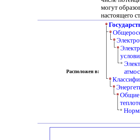
могут образо
настоящего с
Государст
Общеросс
Электро
Электр
услови
Элект
атмо
Расположен в:
Классифи
Энергет
Общие 
теплот
Нормы