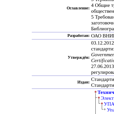
4 Общие т
Оглавление:
обществен
5 Требова
заготовоч
Библиогр
ОАО ВНИ
Разработан:
03.12.201
стандарти
Government
Утверждён:
Certificat
27.06.201
регулиров
Стандарт
Издан:
Стандарт
Технич
Элект
УПА
Уп