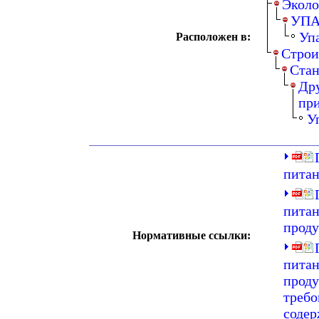
Эколо
УПА
Уп
Расположен в:
Строи
Ста
Дру
при
У
питан
питан
проду
Нормативные ссылки:
питан
проду
требо
соде