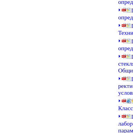
опред
опред
Техни
опред
стекл
Общие
ректи
услов
Класс
лабор
парам