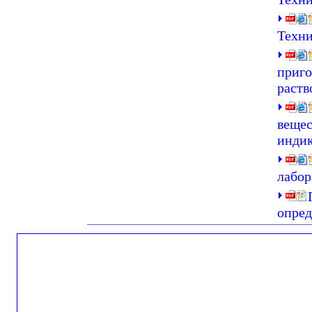
Техни
приго
раств
вещес
индик
лабор
опред