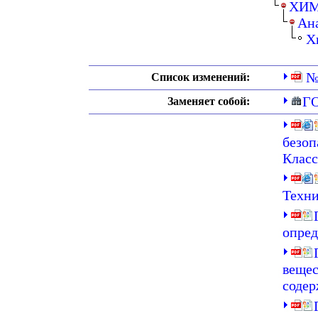
ХИМ
Ан
Х
№
Список изменений:
ГО
Заменяет собой:
безоп
Класс
Техни
опре
вещес
содер