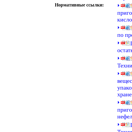
Нормативные ссылки:
приго
кисло
по п
остат
Техни
вещес
упако
хране
приго
нефел
Техни