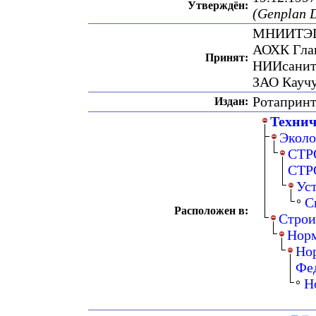
Утверждён:
(Genplan D
МНИИТЭ
АОХК Гла
Принят:
НИИсанит
ЗАО Кауч
Ротаприн
Издан:
Технич
Эколо
СТР
СТР
Уст
С
Расположен в:
Строи
Нор
Но
Фе
Н