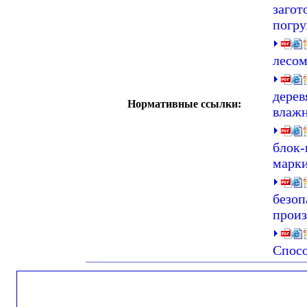
загот
погр
лесом
дерев
Нормативные ссылки:
влаж
блок-
марки
безоп
произ
Спос