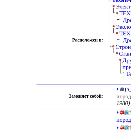
Элект
ТЕХ
Др
Эколо
ТЕХ
Др
Расположен в:
Строи
Ста
Дру
при
Т
ГО
пород
Заменяет собой:
1980)
пород