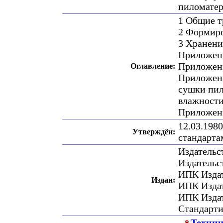
пиломатер
1 Общие т
2 Формир
3 Хранени
Приложени
Приложени
Оглавление:
Приложени
сушки пил
влажности
Приложени
12.03.198
Утверждён:
стандарт
Издательс
Издательс
ИПК Издат
Издан:
ИПК Издат
ИПК Издат
Стандарт
Технич