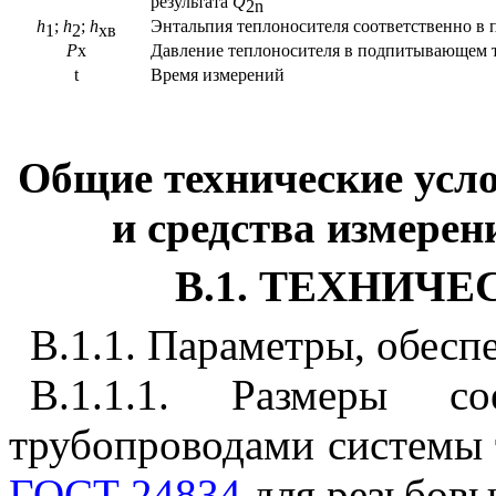
результата
Q
2
n
h
;
h
;
h
Энтальпия теплоносителя соответственно в
1
2
хв
Р
х
Давление теплоносителя в подпитывающем 
t
Время измерений
Общие технические усл
и средства измерен
В.1. ТЕХНИЧ
В.1.1. Параметры, обес
В.1.1.1. Размеры со
трубопроводами системы 
ГОСТ 24834
для резьбовы