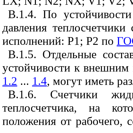
LX; N1; N2; NX; V1; V2;
В.1.4. По устойчивост
давления теплосчетчики 
исполнений:
P1; P2 по
ГО
В.1.5. Отдельные соста
устойчивости к внешним в
1.2
...
1.4
, могут иметь ра
В.1.6. Счетчики жид
теплосчетчика, на ко
положения от рабочего, 