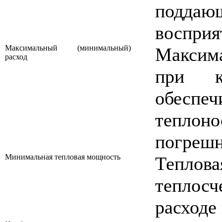
подда
восприя
Максимальный (минимальный)
Максим
расход
при к
обеспе
тепло
погреш
Минимальная тепловая мощность
Теплов
теплос
расходе