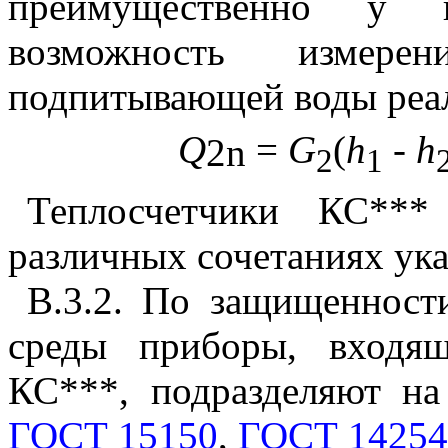
преимущественно у 
возможность измере
подпитывающей воды реа
Q
=
G
(
h
-
h
2n
2
1
Теплосчетчики КС**
различных сочетаниях ука
В.3.2. По защищенност
среды приборы, входящ
КС***, подразделяют н
ГОСТ 15150
,
ГОСТ 14254