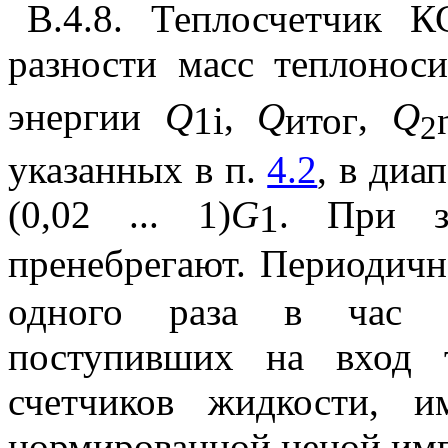
В.4.8. Теплосчетчик К
разности масс теплонос
энергии
Q
,
Q
,
Q
1i
итог
2
указанных в п.
4.2
, в диа
(0,02 ... 1)
G
. При 
1
пренебрегают. Периодич
одного раза в час п
поступивших на вход 
счетчиков жидкости, 
нормированной ценой импу