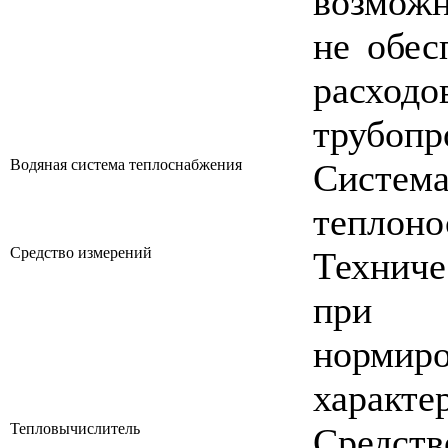
возможн
не обес
расход
трубопр
Водяная система теплоснабжения
Систем
теплоно
Средство измерений
Технич
при 
норми
характе
Тепловычислитель
Средств