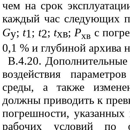
чем на срок эксплуатаци
каждый час следующих п
G
;
t
;
t
;
t
;
Р
с погре
y
1
2
хв
хв
0,1 % и глубиной архива н
В.4.20. Дополнительные
воздействия параметр
среды, а также измене
должны приводить к пре
погрешности, указанных
рабочих условий по 