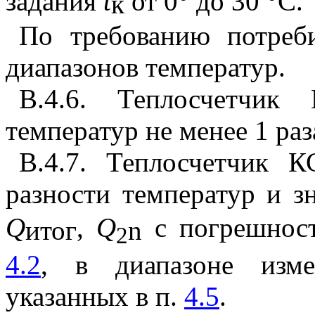
задания
t
от 0° до 30 °С.
к
По требованию потреби
диапазонов температур.
В.4.6. Теплосчетчик
температур не менее 1 раз
В.4.7. Теплосчетчик К
разности температур и з
Q
,
Q
с погрешност
итог
n
2
4.2
, в диапазоне изме
указанных в п.
4.5
.