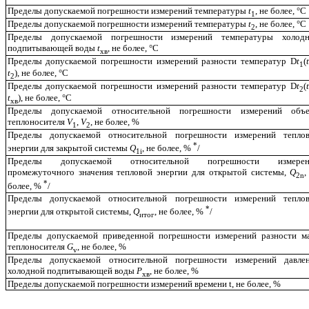
Пределы допускаемой погрешности измерений температуры
t
, не более, °С
1
Пределы допускаемой погрешности измерений температуры
t
, не более, °С
2
Пределы допускаемой погрешности измерений температуры холод
подпитывающей воды
t
, не более, °С
хв
Пределы допускаемой погрешности измерений разности температур
D
t
(
t
1
t
), не более, °С
2
Пределы допускаемой погрешности измерений разности температур
D
t
(
t
2
t
), не более, °С
хв
Пределы допускаемой относительной погрешности измерений объ
теплоносителя
V
,
V
, не более, %
1
2
Пределы допускаемой относительной погрешности измерений тепло
*
энергии для закрытой системы
Q
, не более, %
/
1i
Пределы допускаемой относительной погрешности измерен
промежуточного значения тепловой энергии для открытой системы,
Q
,
2
n
*
более, %
/
Пределы допускаемой относительной погрешности измерений тепло
*
энергии для открытой системы,
Q
, не более, %
/
итог
Пределы допускаемой приведенной погрешности измерений разности м
теплоносителя
G
, не более, %
v
Пределы допускаемой относительной погрешности измерений давле
холодной подпитывающей воды
Р
, не более, %
хв
Пределы допускаемой погрешности измерений времени
t
, не более, %
____________