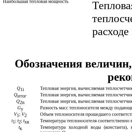
Наибольшая тепловая мощность
Теплов
теплос
расходе
Обозначения величин
рек
Q
Тепловая энергия, вычисляемая теплосчетчи
1i
Q
Тепловая энергия, вычисляемая теплосчетчи
итог
Q
Тепловая энергия, вычисляемая теплосчетчи
2
n
G
Разность масс теплоносителя между подающ
у
V
;
V
Объем теплоносителя прошедшего соответс
1
2
t
;
t
;
t
Температура теплоносителя соответственно
1
2
хв
t
Температура холодной воды (константа),
к