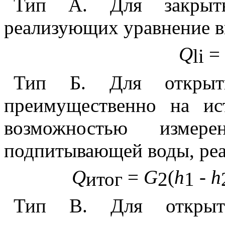
Тип А. Для закрыты
реализующих уравнение в
Q
=
li
Тип Б. Для открыты
преимущественно на ис
возможностью измере
подпитывающей воды, ре
Q
=
G
(
h
-
h
итог
2
1
Тип В. Для открыты