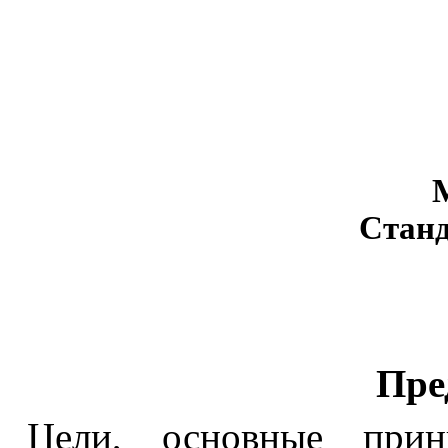
Стан
П
ре
Ц
ели, основные при