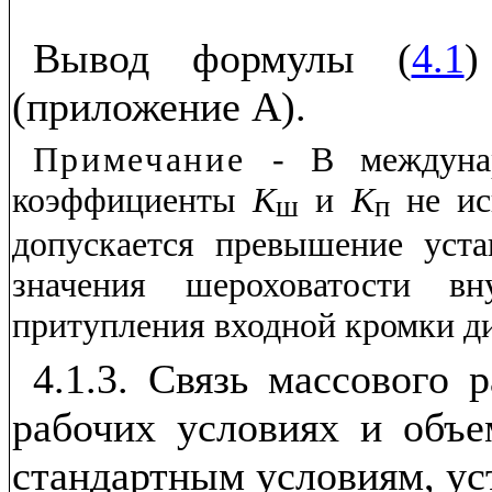
Вывод формулы (
4.1
)
(приложение А).
Примечание
- В междунар
коэффициенты
K
и
K
не исп
ш
п
допускается превышение уст
значения шероховатости вн
притупления входной кромки д
4.1.3. Связь массового 
рабочих условиях и объе
стандартным условиям, ус