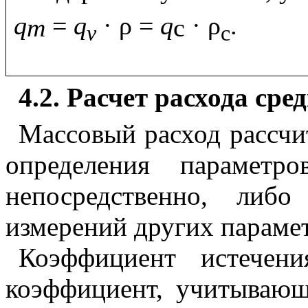
q
=
q
· ρ =
q
· ρ
т
с
v
с
4.2
. Расчет расхода сре
М
ассовый расход рассч
определения параметр
непосредственно, либ
измерений других параме
К
оэффициент истечен
коэффициент, учитывающ