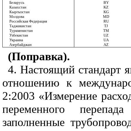
Беларусь
BY
Казахстан
KZ
Кыргызстан
KG
Молдова
MD
Российская Федерация
RU
Таджикистан
TJ
Туркменистан
TM
Узбекистан
UZ
Украина
UA
Азербайджан
AZ
(Поправка).
4. Настоящий стандарт 
отношению к междунар
2:2003 «Измерение расхо
переменного перепад
заполненные трубопровод